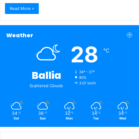
Read More »
Weather
28
℃
Ballia
34º - 27º
80%
3.07 km/h
Scattered Clouds
34
36
32
34
34
℃
℃
℃
℃
℃
Sat
Sun
Mon
Tue
Wed