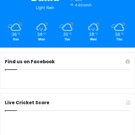
4.63 km/h
Light Rain
36
34
35
35
36
℃
℃
℃
℃
℃
Sun
Mon
Tue
Wed
Thu
Find us on Facebook
Live Cricket Score