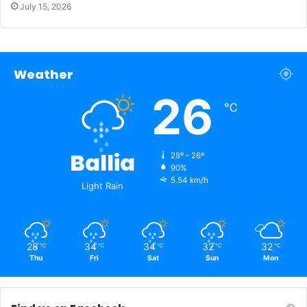
July 15, 2026
Weather
26
℃
Ballia
28º - 26º
90%
5.54 km/h
Light Rain
28
34
34
32
32
℃
℃
℃
℃
℃
Thu
Fri
Sat
Sun
Mon