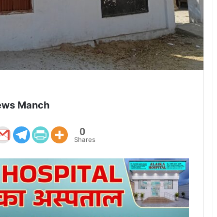
ews Manch
0
Shares