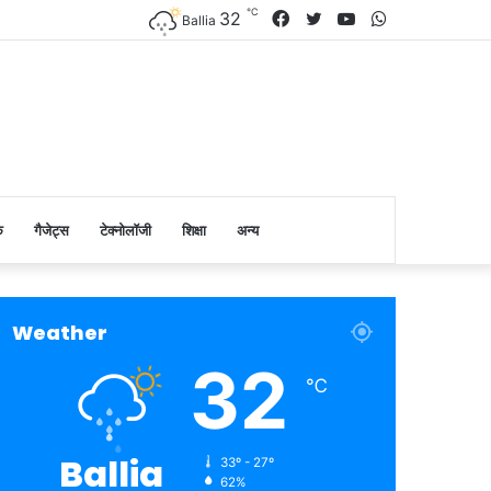
℃
Facebook
Twitter
YouTube
WhatsApp
32
Ballia
क
गैजेट्स
टेक्नोलॉजी
शिक्षा
अन्य
Weather
32
℃
Ballia
33º - 27º
62%