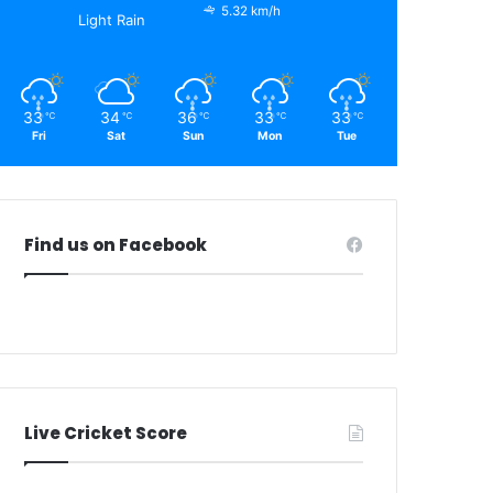
5.32 km/h
Light Rain
33
34
36
33
33
℃
℃
℃
℃
℃
Fri
Sat
Sun
Mon
Tue
Find us on Facebook
Live Cricket Score