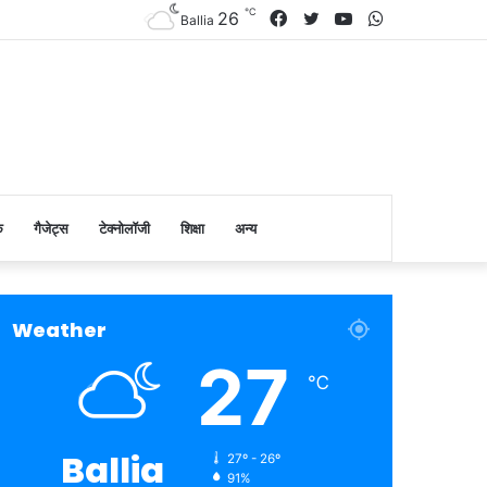
℃
Facebook
Twitter
YouTube
WhatsApp
26
Ballia
क
गैजेट्स
टेक्नोलॉजी
शिक्षा
अन्य
Weather
27
℃
Ballia
27º - 26º
91%