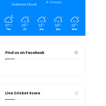
1.51 km/h
Scattered Clouds
27
32
33
34
32
℃
℃
℃
℃
℃
Thu
Fri
Sat
Sun
Mon
Find us on Facebook
Live Cricket Score