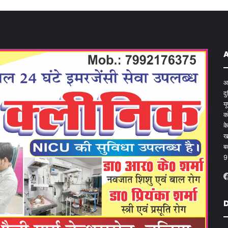
आ
द
य
क
क
ख
ब
9
D