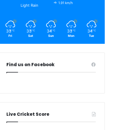
1.91 km/h
Light Rain
33
33
34
33
34
℃
℃
℃
℃
℃
Fri
Sat
Sun
Mon
Tue
Find us on Facebook
Live Cricket Score