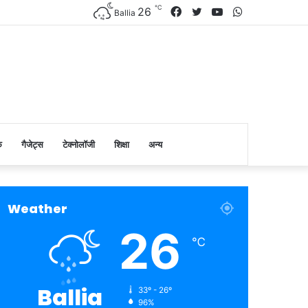
℃
Facebook
Twitter
YouTube
WhatsApp
26
Ballia
क
गैजेट्स
टेक्नोलॉजी
शिक्षा
अन्य
Weather
26
℃
Ballia
33º - 26º
96%