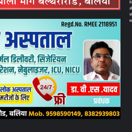
R
औ
स
म