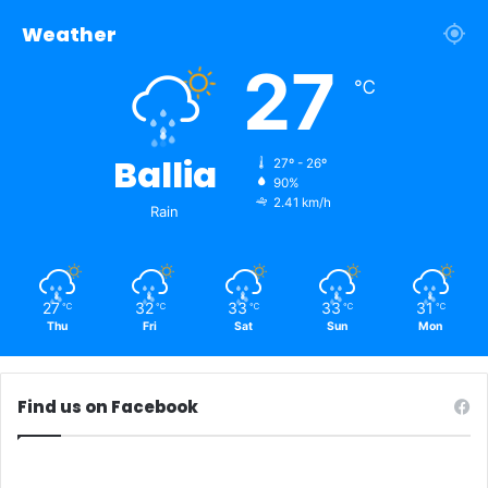
Weather
27
℃
Ballia
27º - 26º
90%
2.41 km/h
Rain
27
32
33
33
31
℃
℃
℃
℃
℃
Thu
Fri
Sat
Sun
Mon
Find us on Facebook