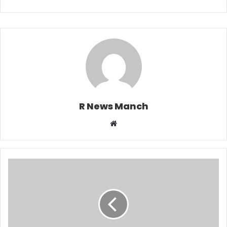
R News Manch
Website