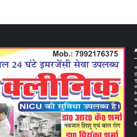
आ
द
य
क
क
ख
ब
9