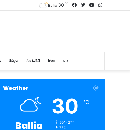
℃
Facebook
Twitter
YouTube
WhatsApp
30
Ballia
क
गैजेट्स
टेक्नोलॉजी
शिक्षा
अन्य
Weather
30
℃
Ballia
30º - 27º
77%