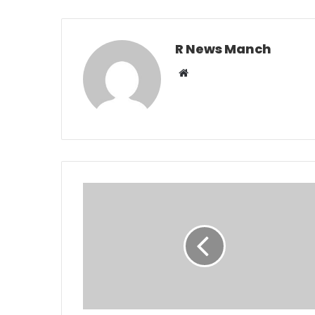
R News Manch
Website