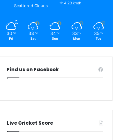
4.23 km/h
Scattered Clouds
30
33
34
33
35
℃
℃
℃
℃
℃
Fri
Sat
Sun
Mon
Tue
Find us on Facebook
Live Cricket Score