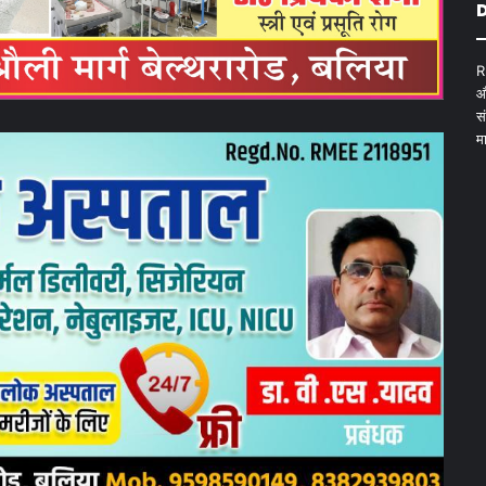
D
R
औ
स
म