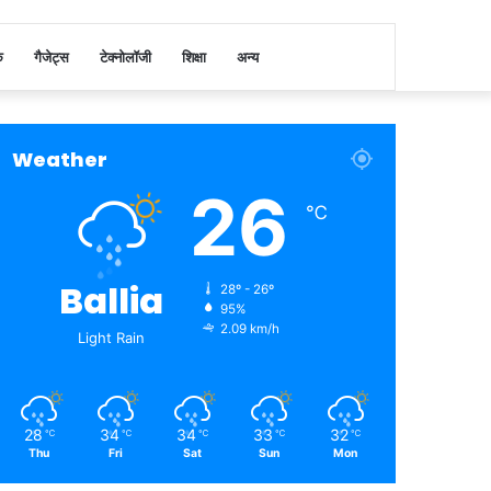
क
गैजेट्स
टेक्नोलॉजी
शिक्षा
अन्य
Weather
26
℃
Ballia
28º - 26º
95%
2.09 km/h
Light Rain
28
34
34
33
32
℃
℃
℃
℃
℃
Thu
Fri
Sat
Sun
Mon