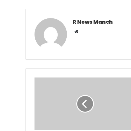
R News Manch
Website