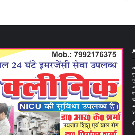
आ
द
य
क
क
ख
ब
9