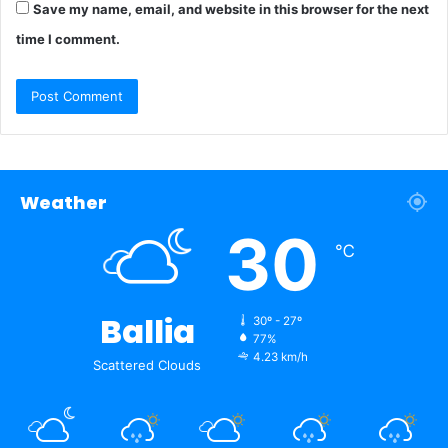
Save my name, email, and website in this browser for the next
time I comment.
Weather
30
℃
Ballia
30º - 27º
77%
4.23 km/h
Scattered Clouds