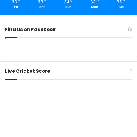
30
33
34
33
35
℃
℃
℃
℃
℃
Fri
Sat
Sun
Mon
Tue
Find us on Facebook
Live Cricket Score