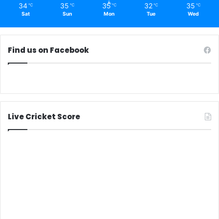
34
35
35
32
35
℃
℃
℃
℃
℃
Sat
Sun
Mon
Tue
Wed
Find us on Facebook
Live Cricket Score