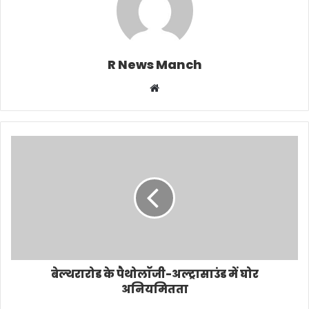
R News Manch
Website
बेल्थरारोड के पैथोलाॅजी-अल्ट्रासाउंड में घोर
अनियमितता