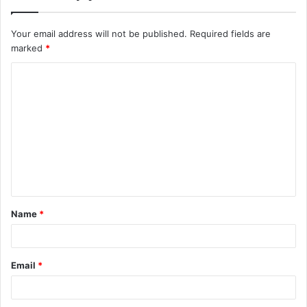
Your email address will not be published.
Required fields are
marked
*
C
o
m
m
e
n
t
Name
*
*
Email
*