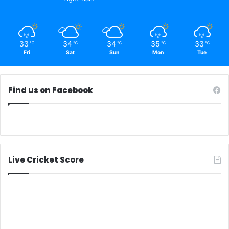
33
34
34
35
33
℃
℃
℃
℃
℃
Fri
Sat
Sun
Mon
Tue
Find us on Facebook
Live Cricket Score