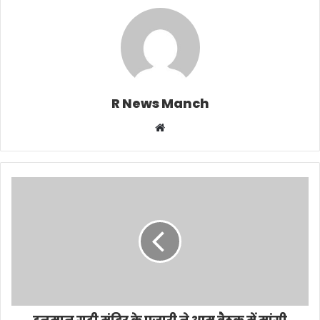
R News Manch
Website