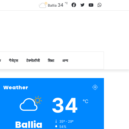
℃
Facebook
Twitter
YouTube
WhatsApp
34
Ballia
क
गैजेट्स
टेक्नोलॉजी
शिक्षा
अन्य
Weather
34
℃
Ballia
35º - 29º
54%