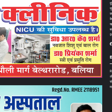
द
य
क
क
ख
ब
9
D
R
औ
स
म