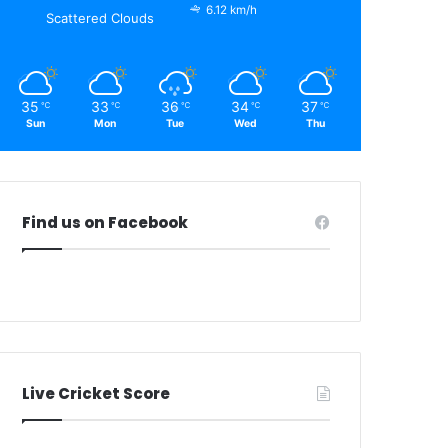
6.12 km/h
Scattered Clouds
35
33
36
34
37
℃
℃
℃
℃
℃
Sun
Mon
Tue
Wed
Thu
Find us on Facebook
Live Cricket Score