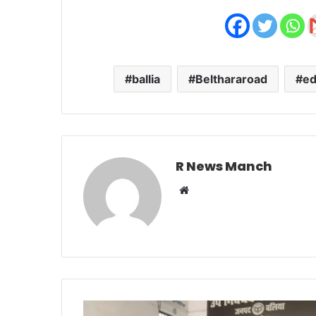
ballia
Belthararoad
ed
R News Manch
Website