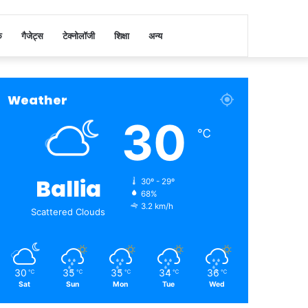
क
गैजेट्स
टेक्नोलॉजी
शिक्षा
अन्य
Weather
30
℃
Ballia
30º - 29º
68%
3.2 km/h
Scattered Clouds
30
35
35
34
36
℃
℃
℃
℃
℃
Sat
Sun
Mon
Tue
Wed