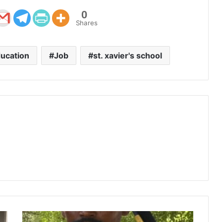
0
Shares
ucation
Job
st. xavier's school