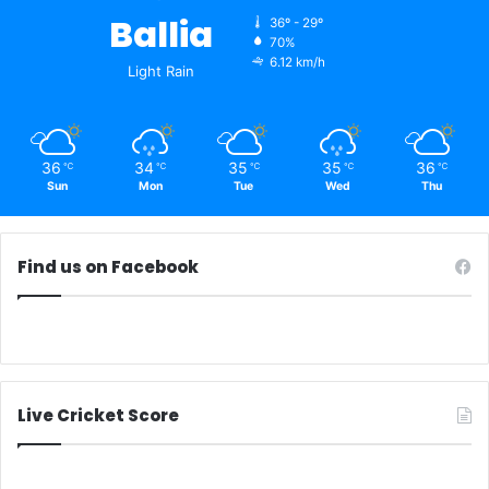
Ballia
36º - 29º
70%
6.12 km/h
Light Rain
36
34
35
35
36
℃
℃
℃
℃
℃
Sun
Mon
Tue
Wed
Thu
Find us on Facebook
Live Cricket Score