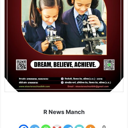
R News Manch
0