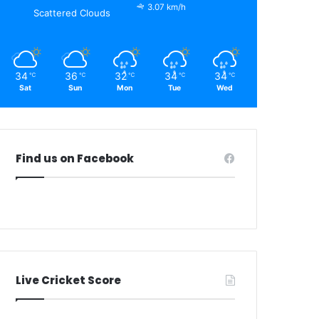
3.07 km/h
Scattered Clouds
34
36
32
34
34
℃
℃
℃
℃
℃
Sat
Sun
Mon
Tue
Wed
Find us on Facebook
Live Cricket Score