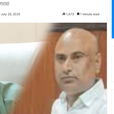
 गरम!
 July 29, 2025
1,473
1 minute read