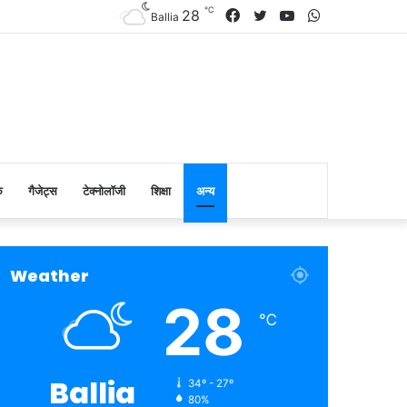
℃
Facebook
Twitter
YouTube
WhatsApp
28
Ballia
क
गैजेट्स
टेक्नोलॉजी
शिक्षा
अन्य
Weather
28
℃
Ballia
34º - 27º
80%