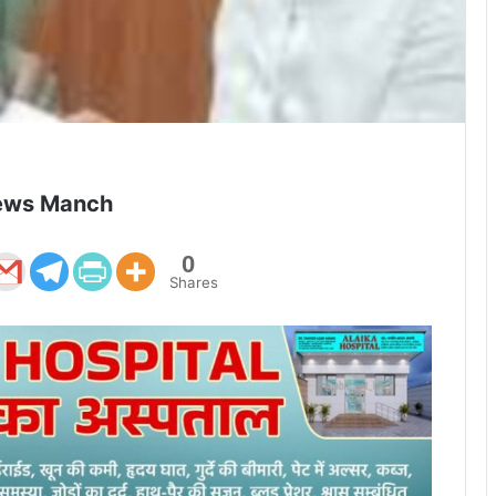
ews Manch
0
Shares