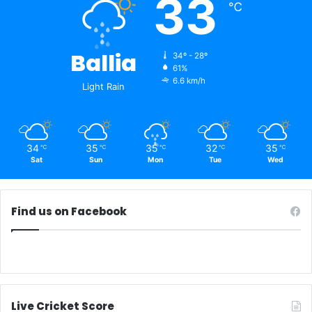
33
℃
Ballia
34º - 28º
61%
6.6 km/h
Light Rain
34
35
35
32
35
℃
℃
℃
℃
℃
Sat
Sun
Mon
Tue
Wed
Find us on Facebook
Live Cricket Score