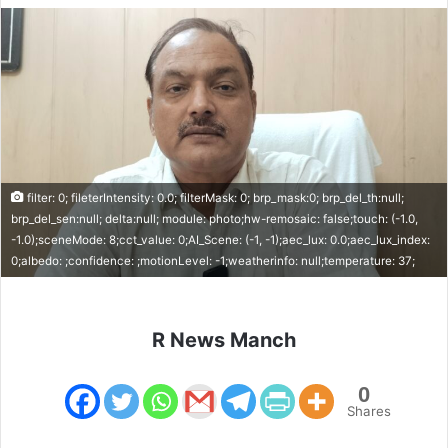
filter: 0; fileterIntensity: 0.0; filterMask: 0; brp_mask:0; brp_del_th:null;
brp_del_sen:null; delta:null; module: photo;hw-remosaic: false;touch: (-1.0,
-1.0);sceneMode: 8;cct_value: 0;AI_Scene: (-1, -1);aec_lux: 0.0;aec_lux_index:
0;albedo: ;confidence: ;motionLevel: -1;weatherinfo: null;temperature: 37;
R News Manch
0
Shares