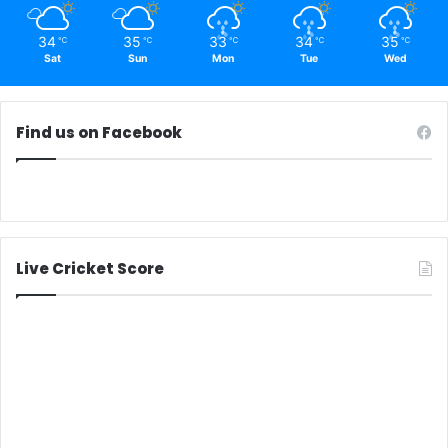
34
35
33
34
35
℃
℃
℃
℃
℃
Sat
Sun
Mon
Tue
Wed
Find us on Facebook
Live Cricket Score