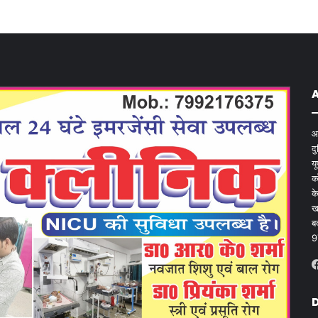
आ
द
य
क
क
ख
ब
9
D