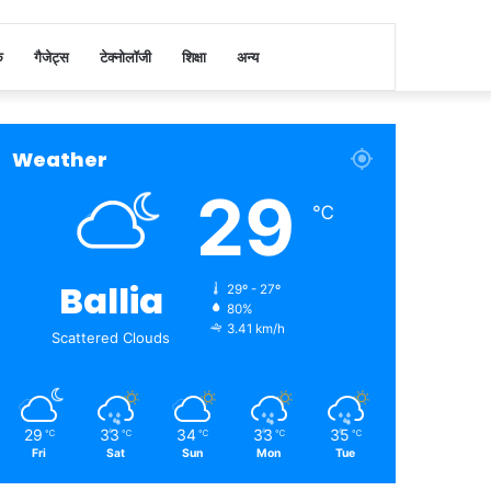
क
गैजेट्स
टेक्नोलॉजी
शिक्षा
अन्य
Weather
29
℃
Ballia
29º - 27º
80%
3.41 km/h
Scattered Clouds
29
33
34
33
35
℃
℃
℃
℃
℃
Fri
Sat
Sun
Mon
Tue