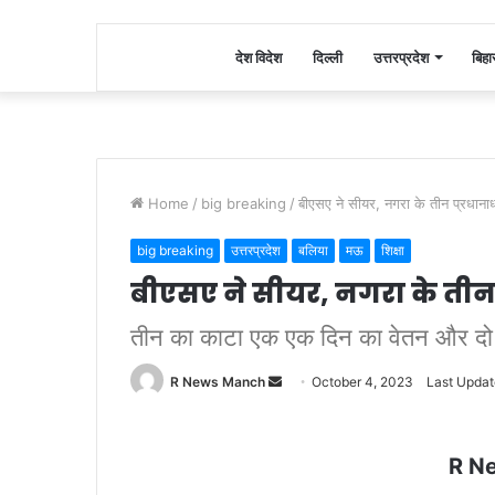
देश विदेश
दिल्ली
उत्तरप्रदेश
बिहा
Home
/
big breaking
/
बीएसए ने सीयर, नगरा के तीन प्रधाना
big breaking
उत्तरप्रदेश
बलिया
मऊ
शिक्षा
बीएसए ने सीयर, नगरा के तीन
तीन का काटा एक एक दिन का वेतन और दो
Send
R News Manch
October 4, 2023
Last Updat
an
email
R N