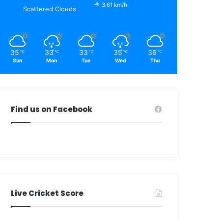
3.61 km/h
Scattered Clouds
35
33
33
35
36
℃
℃
℃
℃
℃
Sun
Mon
Tue
Wed
Thu
Find us on Facebook
Live Cricket Score