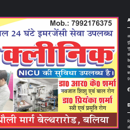
आ
द
य
क
क
ख
ब
9
D
R
औ