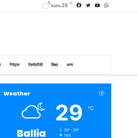
℃
Facebook
Twitter
YouTube
WhatsApp
29
Ballia
क
गैजेट्स
टेक्नोलॉजी
शिक्षा
अन्य
Weather
29
℃
Ballia
35º - 28º
76%