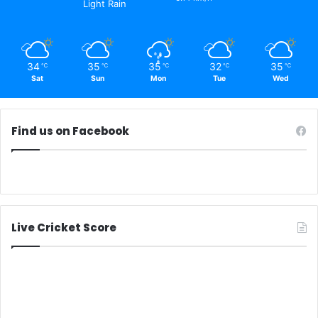
Light Rain
34
35
35
32
35
℃
℃
℃
℃
℃
Sat
Sun
Mon
Tue
Wed
Find us on Facebook
Live Cricket Score