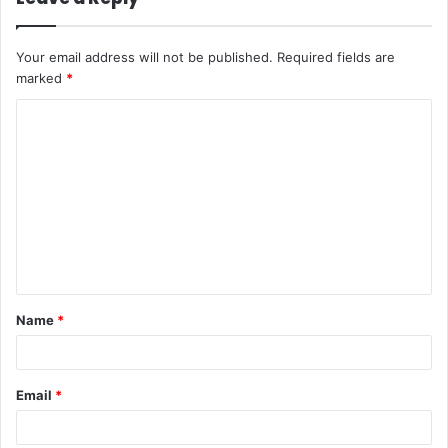
Your email address will not be published.
Required fields are
marked
*
C
o
m
m
e
n
t
Name
*
*
Email
*