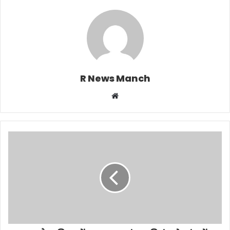
R News Manch
Website