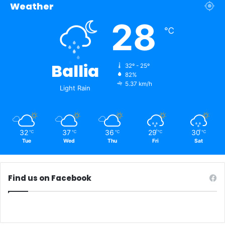
Weather
28
℃
Ballia
32º - 25º
82%
5.37 km/h
Light Rain
32
37
36
29
30
℃
℃
℃
℃
℃
Tue
Wed
Thu
Fri
Sat
Find us on Facebook