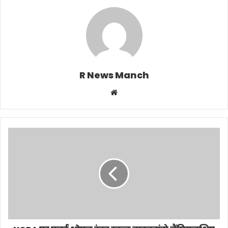
R News Manch
Website