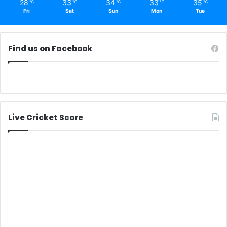
28
33
34
33
35
℃
℃
℃
℃
℃
Fri
Sat
Sun
Mon
Tue
Find us on Facebook
Live Cricket Score