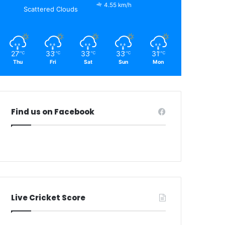
4.55 km/h
Scattered Clouds
27
33
33
33
31
℃
℃
℃
℃
℃
Thu
Fri
Sat
Sun
Mon
Find us on Facebook
Live Cricket Score