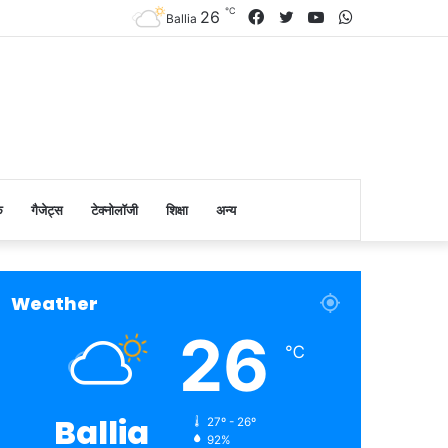
℃
Facebook
Twitter
YouTube
WhatsApp
26
Ballia
क
गैजेट्स
टेक्नोलॉजी
शिक्षा
अन्य
Weather
26
℃
Ballia
27º - 26º
92%