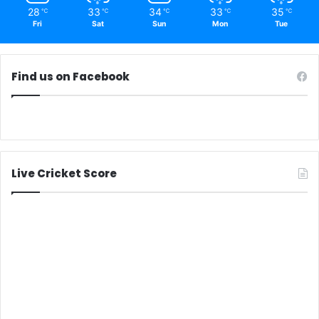
28
33
34
33
35
℃
℃
℃
℃
℃
Fri
Sat
Sun
Mon
Tue
Find us on Facebook
Live Cricket Score