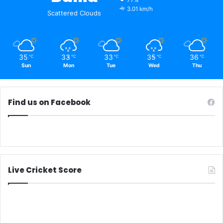
77%
3.01 km/h
Scattered Clouds
35
33
33
35
36
℃
℃
℃
℃
℃
Sun
Mon
Tue
Wed
Thu
Find us on Facebook
Live Cricket Score