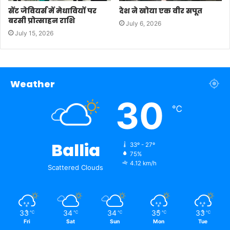
सेंट जेवियर्स में मेधावियों पर
देश ने खोया एक वीर सपूत
बरसी प्रोत्साहन राशि
July 6, 2026
July 15, 2026
Weather
30
℃
Ballia
33º - 27º
75%
4.12 km/h
Scattered Clouds
33
34
34
35
33
℃
℃
℃
℃
℃
Fri
Sat
Sun
Mon
Tue