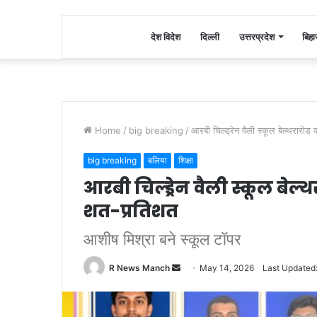
देश विदेश
दिल्ली
उत्तरप्रदेश
बिहा
Home
/
big breaking
/
आरबी चिल्ड्रेन वैली स्कूल बेल्थरारो
big breaking
बलिया
शिक्षा
आरबी चिल्ड्रेन वैली स्कूल बेल
शत-प्रतिशत
आशीष मिश्रा बने स्कूल टॉपर
Send
R News Manch
May 14, 2026
Last Updated
an
email