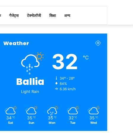
क
गैजेट्स
टेक्नोलॉजी
शिक्षा
अन्य
Weather
32
℃
Ballia
34º - 28º
64%
6.36 km/h
Light Rain
34
35
35
32
35
℃
℃
℃
℃
℃
Sat
Sun
Mon
Tue
Wed