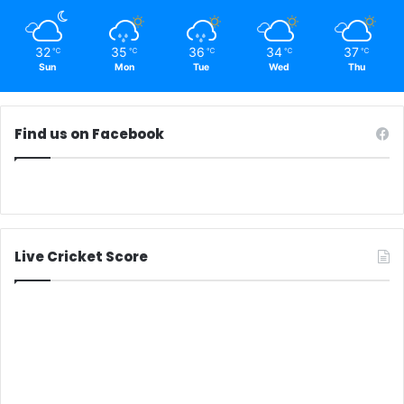
32
35
36
34
37
℃
℃
℃
℃
℃
Sun
Mon
Tue
Wed
Thu
Find us on Facebook
Live Cricket Score