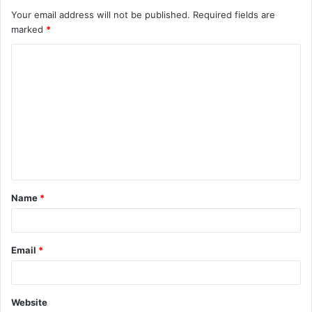
Your email address will not be published.
Required fields are
marked
*
C
o
m
m
e
n
t
Name
*
*
Email
*
Website