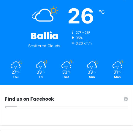
26
℃
Ballia
27º - 26º
95%
3.26 km/h
Scattered Clouds
27
33
33
33
31
℃
℃
℃
℃
℃
Thu
Fri
Sat
Sun
Mon
Find us on Facebook