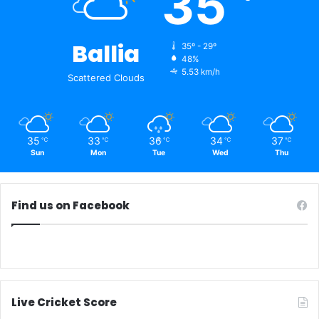
35
Ballia
35º - 29º
48%
5.53 km/h
Scattered Clouds
35
33
36
34
37
℃
℃
℃
℃
℃
Sun
Mon
Tue
Wed
Thu
Find us on Facebook
Live Cricket Score