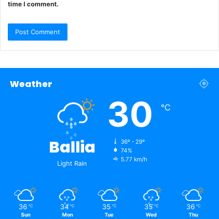
time I comment.
Weather
30
℃
Ballia
36º - 29º
74%
5.77 km/h
Light Rain
36
34
35
35
36
℃
℃
℃
℃
℃
Sun
Mon
Tue
Wed
Thu