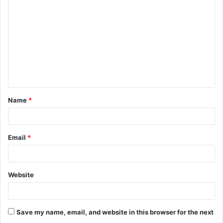
o
m
m
e
n
t
Name
*
*
Email
*
Website
Save my name, email, and website in this browser for the next