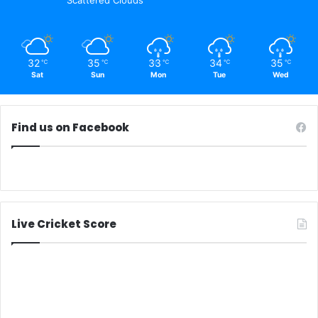
Scattered Clouds
32
35
33
34
35
℃
℃
℃
℃
℃
Sat
Sun
Mon
Tue
Wed
Find us on Facebook
Live Cricket Score