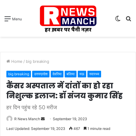
Switch
S
Menu
skin
fo
Home
/
big breaking
big breaking
उत्तरप्रदेश
देवरिया
बलिया
मऊ
स्वास्थ्य
कैंसर अस्पताल में दांतों का हो रहा
निशुल्क इलाज: डॉ संजय कुमार सिंह
हर दिन पहुंच रहे 50 मरीज
Send
R News Manch
September 19, 2023
an
Last Updated: September 19, 2023
467
1 minute read
email