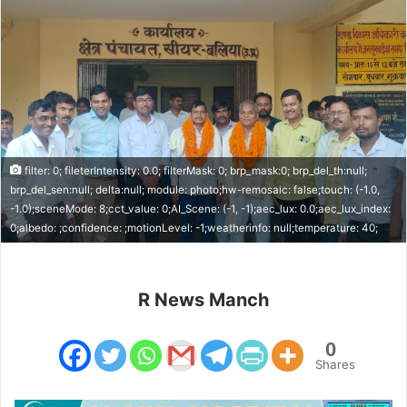
filter: 0; fileterIntensity: 0.0; filterMask: 0; brp_mask:0; brp_del_th:null;
brp_del_sen:null; delta:null; module: photo;hw-remosaic: false;touch: (-1.0,
-1.0);sceneMode: 8;cct_value: 0;AI_Scene: (-1, -1);aec_lux: 0.0;aec_lux_index:
0;albedo: ;confidence: ;motionLevel: -1;weatherinfo: null;temperature: 40;
R News Manch
0
Shares