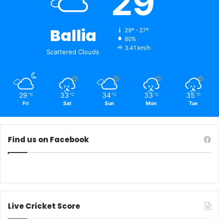
29
Ballia
29º - 27º
80%
3.41 km/h
Scattered Clouds
29
33
34
33
35
℃
℃
℃
℃
℃
Fri
Sat
Sun
Mon
Tue
Find us on Facebook
Live Cricket Score