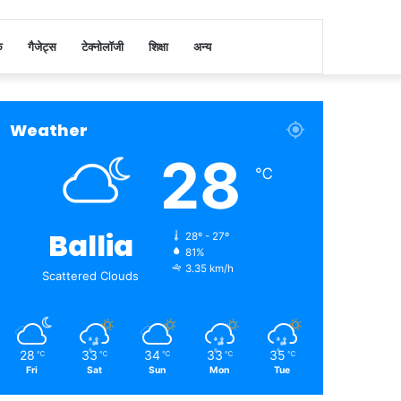
क
गैजेट्स
टेक्नोलॉजी
शिक्षा
अन्य
Weather
28
℃
Ballia
28º - 27º
81%
3.35 km/h
Scattered Clouds
28
33
34
33
35
℃
℃
℃
℃
℃
Fri
Sat
Sun
Mon
Tue