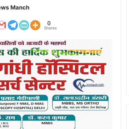
ews Manch
0
Shares