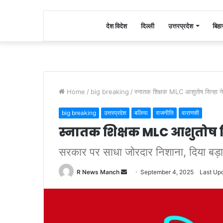
देश विदेश
दिल्ली
उत्तरप्रदेश
बिहा
Home
/
big breaking
/
स्नातक शिक्षक MLC आशुतोष सिन्हा ने 
big breaking
उत्तरप्रदेश
बलिया
राजनीति
वाराणसी
स्नातक शिक्षक MLC आशुतोष सिन
सरकार पर साधा जोरदार निशाना, दिया बड़
Send
R News Manch
September 4, 2025
Last Up
an
email