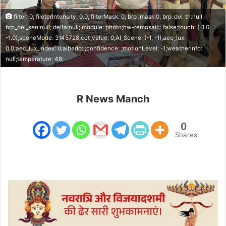
filter: 0; fileterIntensity: 0.0; filterMask: 0; brp_mask:0; brp_del_th:null;
brp_del_sen:null; delta:null; module: photo;hw-remosaic: false;touch: (-1.0,
-1.0);sceneMode: 3145728;cct_value: 0;AI_Scene: (-1, -1);aec_lux:
0.0;aec_lux_index: 0;albedo: ;confidence: ;motionLevel: -1;weatherinfo:
null;temperature: 48;
R News Manch
0
Shares