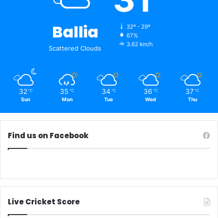
Ballia
32º - 29º
67%
3.62 km/h
Scattered Clouds
32
35
34
36
37
℃
℃
℃
℃
℃
Sun
Mon
Tue
Wed
Thu
Find us on Facebook
Live Cricket Score