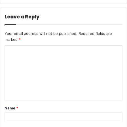
Leave a Reply
Your email address will not be published.
Required fields are
marked
*
C
o
m
m
e
n
t
Name
*
*