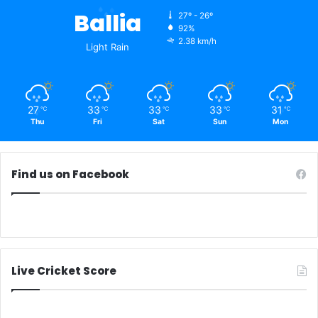
Ballia
27º - 26º
92%
2.38 km/h
Light Rain
27
33
33
33
31
℃
℃
℃
℃
℃
Thu
Fri
Sat
Sun
Mon
Find us on Facebook
Live Cricket Score