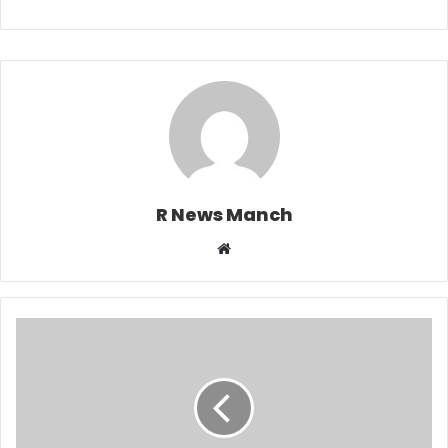
R News Manch
Website