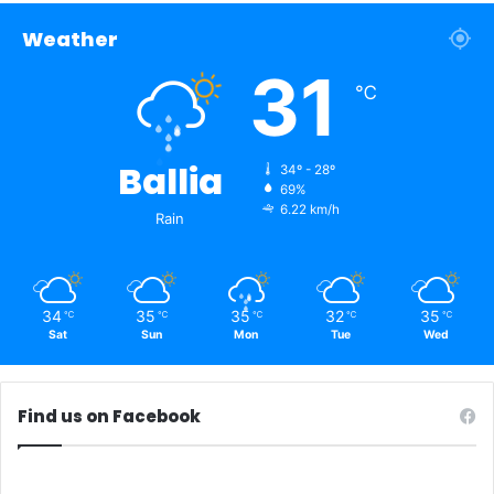
Weather
31
℃
Ballia
34º - 28º
69%
6.22 km/h
Rain
34
35
35
32
35
℃
℃
℃
℃
℃
Sat
Sun
Mon
Tue
Wed
Find us on Facebook