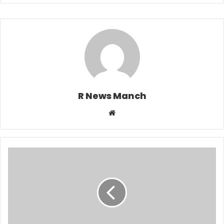
R News Manch
Website