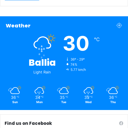
Weather
30
℃
Ballia
36º - 29º
74%
5.77 km/h
Light Rain
36
34
35
35
36
℃
℃
℃
℃
℃
Sun
Mon
Tue
Wed
Thu
Find us on Facebook