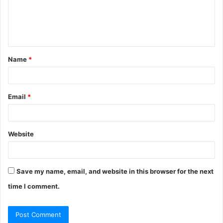
m
e
n
t
Name
*
*
Email
*
Website
Save my name, email, and website in this browser for the next
time I comment.