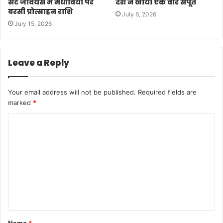
सेंट जेवियर्स में मेधावियों पर
देश ने खोया एक वीर सपूत
बरसी प्रोत्साहन राशि
July 6, 2026
July 15, 2026
Leave a Reply
Your email address will not be published.
Required fields are
marked
*
C
o
m
m
e
n
t