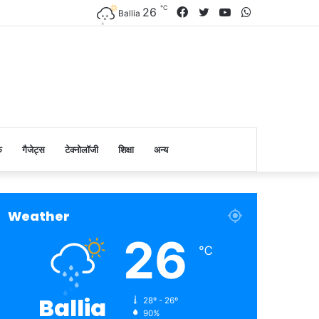
℃
Facebook
Twitter
YouTube
WhatsApp
26
Ballia
क
गैजेट्स
टेक्नोलॉजी
शिक्षा
अन्य
Weather
26
℃
Ballia
28º - 26º
90%