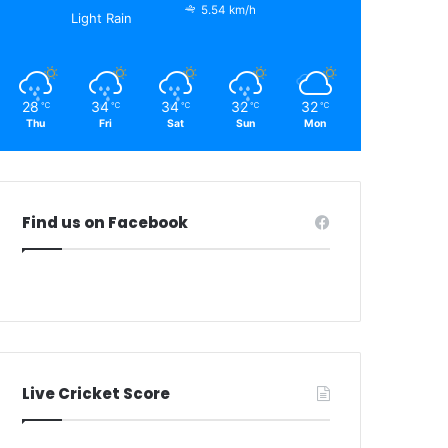
5.54 km/h
Light Rain
28
34
34
32
32
℃
℃
℃
℃
℃
Thu
Fri
Sat
Sun
Mon
Find us on Facebook
Live Cricket Score