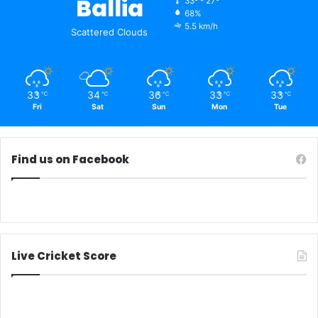
Ballia
33º - 27º
68%
5.5 km/h
Scattered Clouds
33
34
36
33
33
℃
℃
℃
℃
℃
Fri
Sat
Sun
Mon
Tue
Find us on Facebook
Live Cricket Score