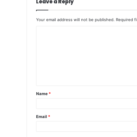
Leave a Reply
Your email address will not be published.
Required f
C
o
m
m
e
n
t
Name
*
*
Email
*