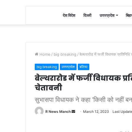
देश विदेश
दिल्ली
उत्तरप्रदेश
बिहा
Home
/
big breaking
/
बेल्थरारोड में फर्जी विधायक प्रतिनिध
big breaking
उत्तरप्रदेश
बलिया
बेल्थरारोड में फर्जी विधायक 
चेतावनी
सुभासपा विधायक ने कहा ’किसी को नहीं बन
Send
R News Manch
March 12, 2023
Last Updat
an
email