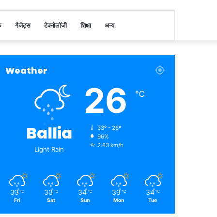
क
गैजेट्स
टेक्नोलॉजी
शिक्षा
अन्य
Weather
26
℃
Ballia
33º - 26º
96%
2.83 km/h
Light Rain
33
33
34
33
34
℃
℃
℃
℃
℃
Fri
Sat
Sun
Mon
Tue