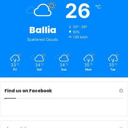
26
℃
Ballia
33º - 26º
92%
1.85 km/h
Scattered Clouds
33
34
34
35
33
℃
℃
℃
℃
℃
Fri
Sat
Sun
Mon
Tue
Find us on Facebook