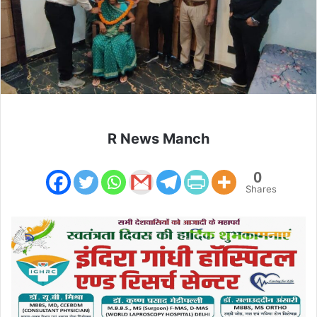
R News Manch
0
Shares