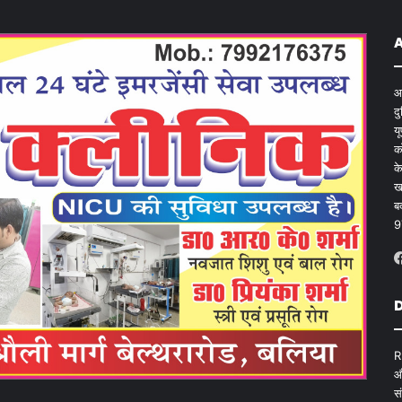
आ
द
य
क
क
ख
ब
9
D
R
औ
स