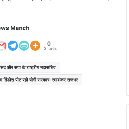
ews Manch
0
Shares
र्व सांसद और सपा के राष्ट्रीय महासचिव
का ढ़िंढोरा पीट रही योगी सरकारः रमाशंकर राजभर