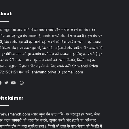
About
र न्यूज मंचः आर यानि रियल मतलब सही और सटीक खबरों का मंच। वेब
ुनिया का यह न्यूज मंच आपका है, आपके भरोसे और विश्वास का है। इस मंच पर
ूपी, बिहार और देश की हर छोटी-बड़ी खबरों को दिया जायेगा स्थान। हर आवाज
ो मिलेगा मंच। खासकर युवाओं, किसानों, महिलाओं और शोषित और जरुरतमंदों
े हर मौलिक मांग को हम बनायेंगे अपने मंच की आवाज। इसलिए हम रखते है हर
बर पर पैनी नजर... आर न्यूज मंच खबरों को स्थान दिलाने, किसी तरह के
दलाव, सुझाव, विज्ञापन और सहयोग के लिए संपर्क करेंः Shiwangi Priya
721531151 मेल करेंः
shiwangipriya101@gmail.com
WhatsApp
Facebook
Twitter
YouTube
isclaimer
newsmanch.com (आर न्यूज मंच डाट काॅम) पर प्रस्तुत हर खबर, लेख
र पाठ्य सामग्री को प्रसारित करने, सुधार करने और हटाने का अधिकार
ंपादकीय टीम के पास सुरक्षित होगा। किसी भी तरह के वाद-विवाद की स्थिति में