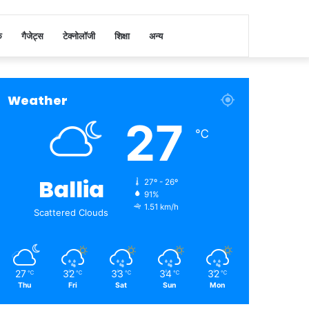
क
गैजेट्स
टेक्नोलॉजी
शिक्षा
अन्य
Weather
27
℃
Ballia
27º - 26º
91%
1.51 km/h
Scattered Clouds
27
32
33
34
32
℃
℃
℃
℃
℃
Thu
Fri
Sat
Sun
Mon