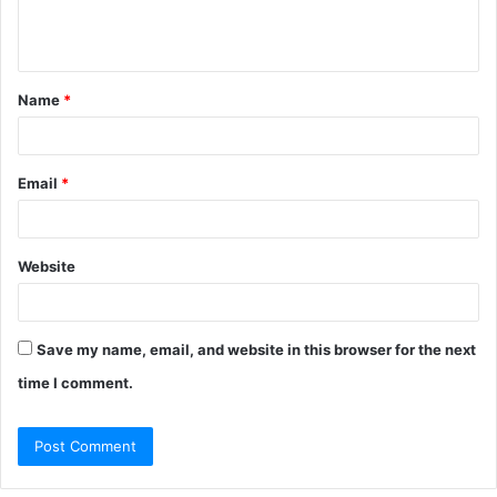
e
n
t
Name
*
*
Email
*
Website
Save my name, email, and website in this browser for the next
time I comment.