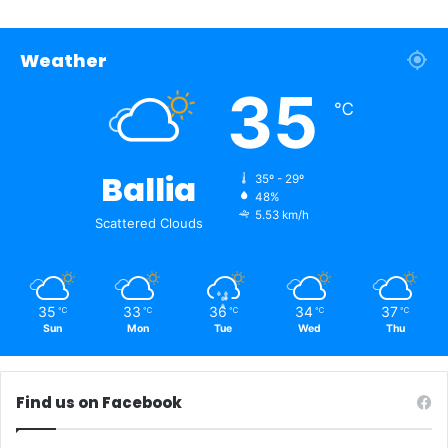
Weather
35
℃
Ballia
35º - 29º
48%
5.53 km/h
Scattered Clouds
35
33
36
34
37
℃
℃
℃
℃
℃
Sun
Mon
Tue
Wed
Thu
Find us on Facebook