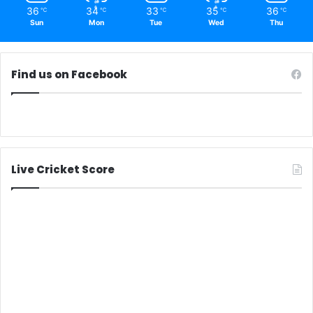
36
34
33
35
36
℃
℃
℃
℃
℃
Sun
Mon
Tue
Wed
Thu
Find us on Facebook
Live Cricket Score