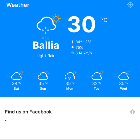
Weather
30
℃
Ballia
34º - 28º
75%
6.14 km/h
Light Rain
34
35
35
32
35
℃
℃
℃
℃
℃
Sat
Sun
Mon
Tue
Wed
Find us on Facebook