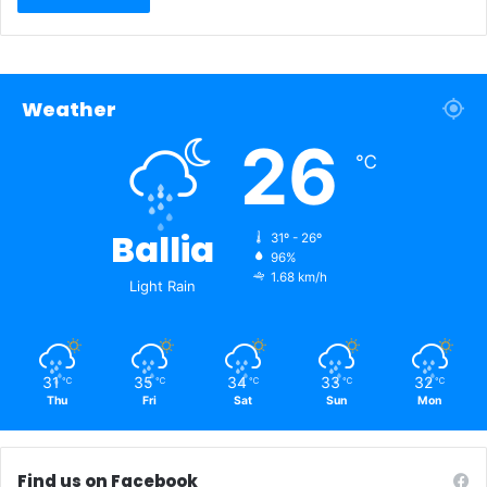
Weather
26
℃
Ballia
31º - 26º
96%
1.68 km/h
Light Rain
31
35
34
33
32
℃
℃
℃
℃
℃
Thu
Fri
Sat
Sun
Mon
Find us on Facebook