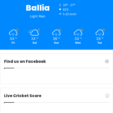
Ballia
33º - 27º
62%
5.32 km/h
Light Rain
33
34
36
33
33
℃
℃
℃
℃
℃
Fri
Sat
Sun
Mon
Tue
Find us on Facebook
Live Cricket Score