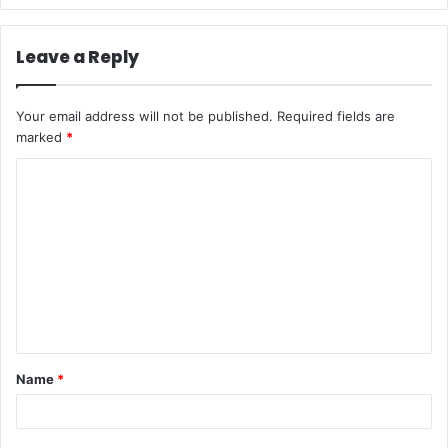
Leave a Reply
Your email address will not be published.
Required fields are
marked
*
C
o
m
m
e
n
t
Name
*
*