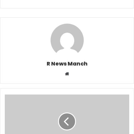
R News Manch
Website